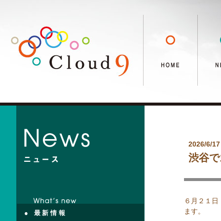
2026/6/17
渋谷で
６月２１日
ます。
● 最新情報